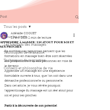
Post
Tous les posts
Adélaïde COQUET
Tous les posts
23 avr. 2025
2 min de lecture
Apprendre à masser : un atout pour soi et
Les bienfaits des massages
ses proches
De nombreuses personnes pensent que les 
Techniques de relaxation
formations en massage bien-être sont réservées 
Techniques de respiration
aux professionnels ou aux personnes en voie de 
le devenir.
Conseils et philosophie de vie
Apprendre un massage est une expérience 
formidable ouverte à tous, que l'on soit dans une 
démarche professionnelle ou personnelle.
Dans cet article, je vous révèle pourquoi 
l'apprentissage du massage est un réel atout pour 
soi et pour ses proches
Partir à la découverte de son potentiel