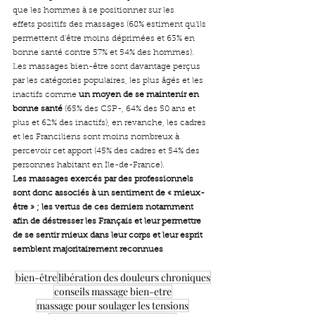
que les hommes à se positionner sur les 
effets positifs des massages (68% estiment qu’ils 
permettent d’être moins déprimées et 63% en 
bonne santé contre 57% et 54% des hommes).
Les massages bien-être sont davantage perçus 
par les catégories populaires, les plus âgés et les 
inactifs comme 
un moyen de se maintenir en 
bonne santé
 (65% des CSP-, 64% des 50 ans et 
plus et 62% des inactifs), en revanche, les cadres 
et les Franciliens sont moins nombreux à 
percevoir cet apport (45% des cadres et 54% des 
personnes habitant en Ile-de-France).
Les massages exercés par des professionnels 
sont donc associés à un sentiment de « mieux-
être » ; les vertus de ces derniers notamment 
afin de déstresser les Français et leur permettre 
de se sentir mieux dans leur corps et leur esprit 
semblent majoritairement reconnues
bien-être
libération des douleurs chroniques
conseils massage bien-etre
massage pour soulager les tensions