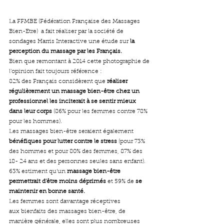
La FFMBE (Fédération Française des Massages 
Bien-Etre)  a fait réaliser par la société de 
sondages Harris Interactive une étude sur
 la 
perception du massage par les Français.
Bien que remontant à 2014 cette photographie de 
l’opinion fait toujours référence :
82% des Français considèrent que 
réaliser 
régulièrement un massage bien-être chez un 
professionnel les inciterait à se sentir mieux 
dans leur corps
 (86% pour les femmes contre 78% 
pour les hommes).
Les massages bien-être seraient également 
bénéfiques pour lutter contre le stress
 (pour 73% 
des hommes et pour 80% des femmes, 87% des 
18- 24 ans et des personnes seules sans enfant).
63% estiment qu’un 
massage bien-être 
permettrait d’être moins déprimés 
et 59% de 
se 
maintenir en bonne santé.
Les femmes sont davantage réceptives 
aux bienfaits des massages bien-être, de 
manière générale, elles sont plus nombreuses 