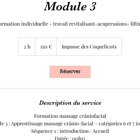
Module 3
ormation individuelle - travail revitalisant-acupressions- lifti
150
euros
2 h
2
150 €
Impasse des Coquelicots
h
Réserver
Description du service
Formation massage crâniofacial
e 3 : Apprentissage massage crânio-facial – catégories 6 et 7 (
Séquence 1 : introduction– Accueil
Durée : 00h15