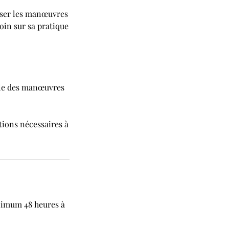
riser les manœuvres
oin sur sa pratique
elle des manœuvres
stions nécessaires à
nimum 48 heures à