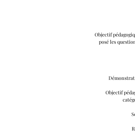
Objectif pédagogiqu
posé les questio
Démonstratio
Objectif pédag
catégo
S
R