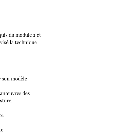
cquis du module 2 et
visé la technique
ur son modèle
 manœuvres des
osture.
re
le