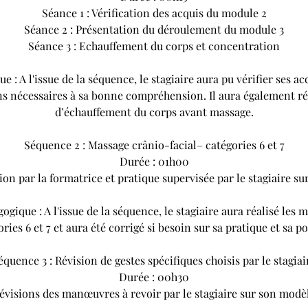
Séance 1 : Vérification des acquis du module 2
Séance 2 : Présentation du déroulement du module 3
Séance 3 : Echauffement du corps et concentration
e : A l'issue de la séquence, le stagiaire aura pu vérifier ses a
ns nécessaires à sa bonne compréhension. Il aura également ré
d’échauffement du corps avant massage.
Séquence 2 : Massage crânio-facial– catégories 6 et 7
Durée : 01h00
n par la formatrice et pratique supervisée par le stagiaire s
ogique : A l'issue de la séquence, le stagiaire aura réalisé les
ries 6 et 7 et aura été corrigé si besoin sur sa pratique et sa p
équence 3 : Révision de gestes spécifiques choisis par le stagiai
Durée : 00h30
évisions des manœuvres à revoir par le stagiaire sur son modè