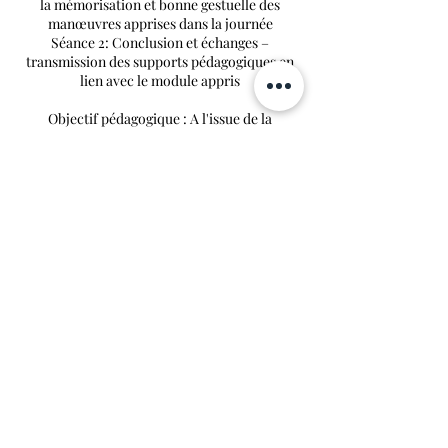
la mémorisation et bonne gestuelle des
manœuvres apprises dans la journée
Séance 2: Conclusion et échanges –
transmission des supports pédagogiques en
lien avec le module appris
Objectif pédagogique : A l'issue de la
séquence, le stagiaire aura pu aborder une
technique de mémorisation de protocole de
massage (le mime) et posé les questions
nécessaires à la bonne compréhension des
Politique d'annulation
Pour annuler ou reprogrammer votre
formation, merci de nous prévenir au
minimum 48 heures à l'avance.
Ce délai dépassé, la formation ne sera pas
remboursée.
Merci de votre compréhension.