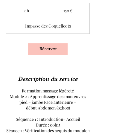
150
euros
2 h
2
150 €
h
Impasse des Coquelicots
Réserver
Description du service
Formation massage légèreté
Module 2 : Apprentissage des manœuvres
pied – jambe Face antérieure –
début Abdomen (02h00)
Séquence 1 : Introduction– Accueil
Durée : 00h15
Séance 1 : Vérification des acquis du module 1