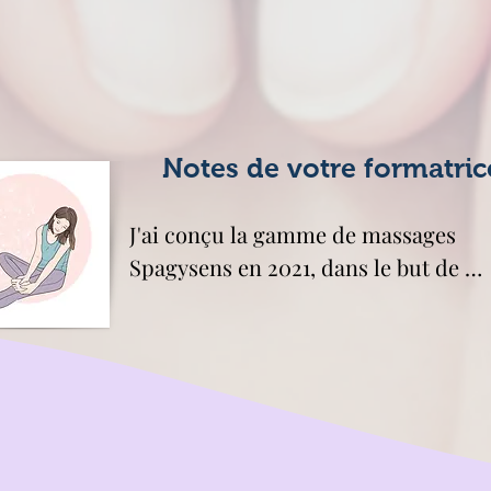
Notes de votre formatric
J'ai conçu la gamme de massages 
Spagysens en 2021, dans le but de 
répondre à une demande accrue de 
retour à soi et de développement 
personnel . Ces 4 massages sont le fr
d'un travail approfondi sur la relatio
entre l'être humain, la nature, les 
sciences universelles. 
