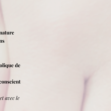
nature
ins
bolique de
nconscient
et avec le