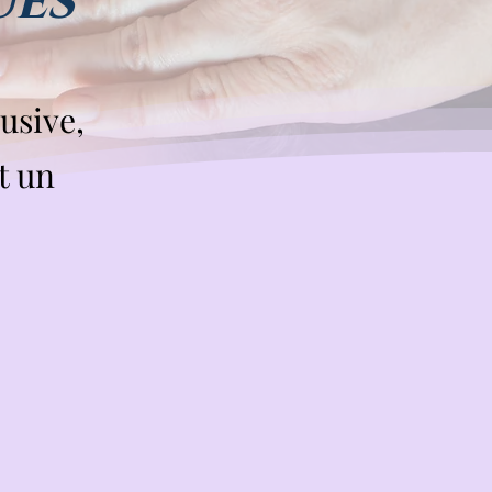
ues
usive,
t un