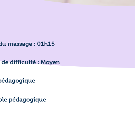
ins.

rets 
s 
du massage : 01h15
es 
de difficulté : Moyen
r 
 
pédagogique
 
ole pédagogique
on 