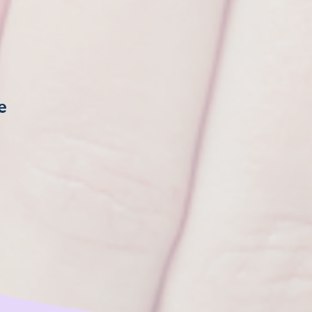
e
uits 
n 