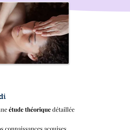
di
'une
étude théorique
détaillée
os connaissances acquises