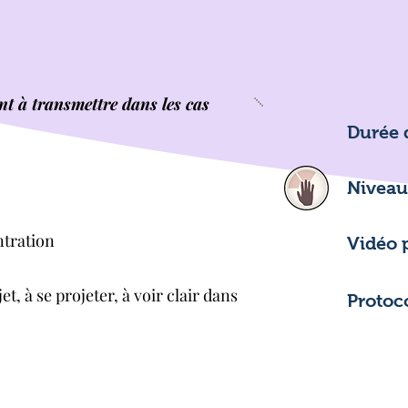
Ils ont tous leurs propriétés et leurs 
vertus et couvrent de nombreux beso
Lors de vos formations, vous aurez 
l'opportunité de plonger dans les sec
ant à transmettre dans les cas
de la spagyrie. les notions de base de
Durée 
méridiens, le rapport du corps avec l
saisons.

Niveau 
Il n'est pas nécessaire de vous forme
dans l'ordre des massages, ni de vous
ntration
Vidéo 
former à tous.

Chaque formation vous apportera les
et, à se projeter, à voir clair dans
Protoc
éléments nécessaires à la bonne 
compréhension du protocole de 
massage et son envergure. 

Laissez vous guider par votre intuiti