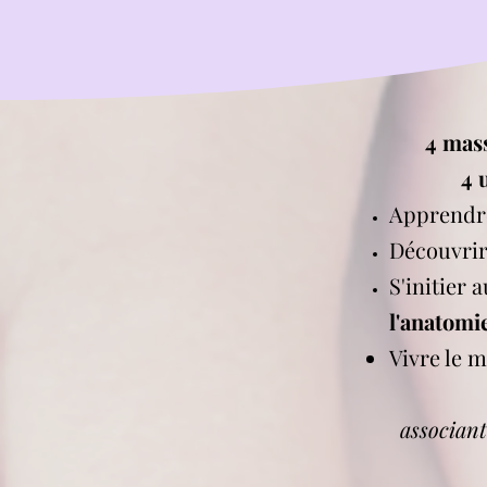
4 mass
4 
Apprend
Découvrir
S'initier 
l'anatomi
Vivre le 
associant