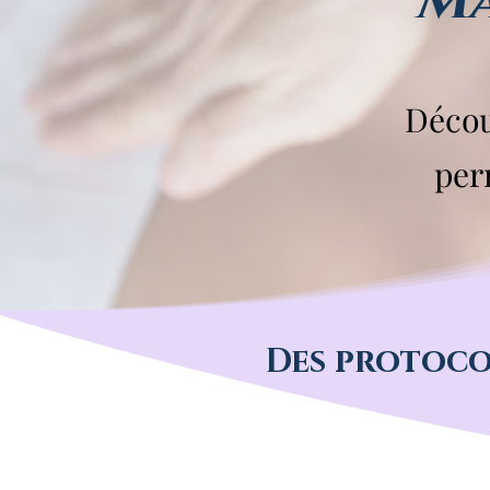
Ma
Décou
per
Des protoco