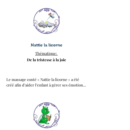
Nattie la licorne
Thématique:
De la tristesse à la joie
Le massage conté « Nattie la licorne » a été 
créé afin d’aider l’enfant à gérer ses émotions. 
L’enfant a souvent du mal à exprimer ce qu’il 
ressent, et à comprendre ses émotions. 

Ce massage va lui permettre de s’apaiser, de 
se sentir plus en joie. A travers l’histoire, il va 
découvrir des outils pour chasser son chagrin 
et faire renaître la chaleur dans son cœur.