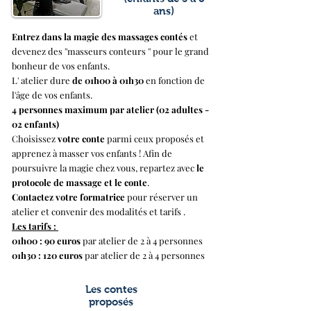
ans)
Entrez dans la magie des massages contés
et
devenez des ''masseurs conteurs '' pour le grand
bonheur de vos enfants.
L' atelier dure
de 01h00 à 01h30
en fonction de
l'âge de vos enfants.
4 personnes maximum par atelier (02 adultes -
02 enfants)
Choisissez
votre conte
parmi ceux proposés et
apprenez à masser vos enfants ! Afin de
poursuivre la magie chez vous, repartez avec
le
protocole de massage et le conte
.
Contactez votre formatrice
pour réserver un
atelier et convenir des modalités et tarifs .​
Les tarifs :
01h00 : 90 euros
par atelier de 2 à 4 personnes
01h30 : 120 euros
par atelier de 2 à 4 personnes
Les contes
proposés