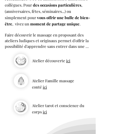
collègues. Pour
des occasions particulières
,
(anniversaires, fêtes, séminaires...) ou
simplement pour
vous offrir une bulle de bien-
être
, vivez un
moment de partage unique
.
Faire découvrir le massage en proposant des 
ateliers ludiques et originaux permet d'offrir la 
possibilité d'apprendre sans entrer dans une 
formation spécifique. L'objectif est ici de vous 
enseigner des techniques simples et efficaces 
Atelier découverte
ici
que vous pourrez reproduire dans votre 
quotidien.

Nous vous proposons 3 modalités :

-L'atelier découverte : cette configuration est 
Atelier Famille massage
entièrement personnalisable, afin de créer un 
conté
ici
évènement sur mesure en fonction de vos 
besoins.

-L'atelier Family s'adresse aux familles avec 
Atelier tarot et conscience du
enfants de 3 à 8 ans. Vous apprenez le massage 
corps
ici
en conte et vivez un instant magique que vous 
pouvez reproduire chez vous ensuite.

-L'atelier tarot et conscience du corps: cette 
formule en partenariat avec Cléa Nardini, 