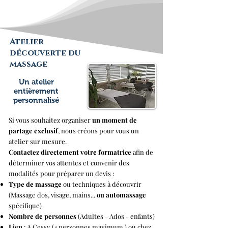
thérapeute holistique vous éveille à une relation 
au corps en lien avec les secrets du tarot.  Travail 
énergétique, et automassage se succèdent pour 
vous transmettre des outils bien-être exclusifs.
Atelier
découverte du
massage
Un atelier
entièrement
personnalisé
Si vous souhaitez organiser
un moment de
partage exclusif
, nous créons pour vous un
atelier sur mesure.
Contactez directement votre formatrice
afin de
déterminer vos attentes et convenir des
modalités pour préparer un devis :
Type de massage
ou techniques à découvrir
(Massage dos, visage, mains...
ou automassage
spécifique)
Nombre de personnes
(Adultes - Ados - enfants)
Lieu
: A Cessy (4 personnes maximum ) ou chez