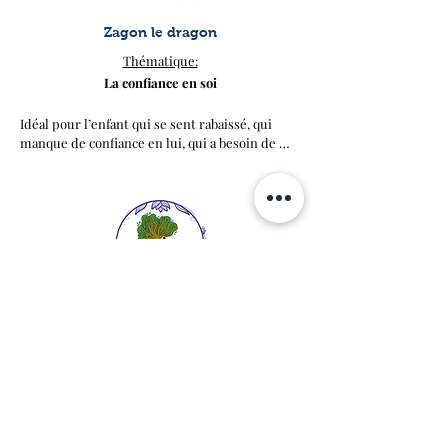
Zagon le dragon
Thématique:​
La confiance en soi
Idéal pour l’enfant qui se sent rabaissé, qui 
manque de confiance en lui, qui a besoin de 
s’affirmer

Le massage conté « Zagon le dragon » a été 
créé afin d’aider l’enfant à retrouver confiance 
en lui et à puiser dans ses ressources 
intérieures. 

Ce massage va lui permettre de s’apaiser, 
d’ouvrir la cage thoracique et d’aller à la 
découverte de son potentiel.
Arthur et Thimotée le pommier
Thématique:​
Apprendre à patienter
Aider l’enfant qui a de la peine à patienter et 
qui est souvent agité, dispersé.
