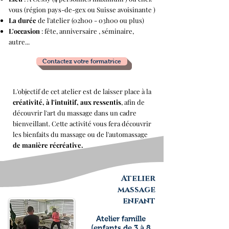
vous (région pays-de-gex ou Suisse avoisinante )
La durée
de l'atelier (02h00 - 03h00 ou plus)
L'occasion
: fête, anniversaire , séminaire,
autre...
Contactez votre formatrice
L'objectif de cet atelier est de laisser place à la
créativité, à l'intuitif, aux ressentis
, afin de
découvrir l'art du massage dans un cadre
bienveillant. Cette activité vous fera découvrir
les bienfaits du massage ou de l'automassage
de manière récréative.
Atelier
massage
enfant
Atelier famille
(enfants de 3 à 8