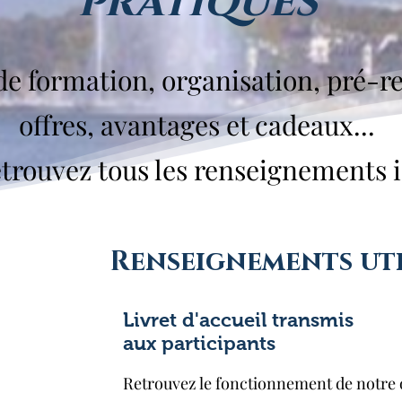
pratiques
de formation, organisation, pré-re
offres, avantages et cadeaux...
trouvez tous les renseignements i
Renseignements uti
sur le marché du massage
ivent donc trouver des moyens de
se
Livret d'accueil transmis
ce, en proposant des services
aux participants
rieure
pour attirer les clients.
Retrouvez le fonctionnement de notre o