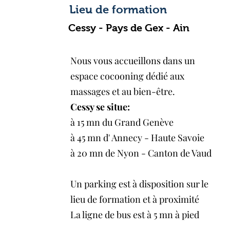
de votre intégration dans la formation 
Lieu de formation
handicap peut être effectué avec l’aide 
Cessy - Pays de Gex - Ain
(Agefiph | Association aide à l'emploi pe
Adressez-vous à votre formatrice, Adél
rendez-vous au besoin avec une person
Nous vous accueillons dans un
partenaire Agefiph :

espace cocooning dédié aux
contactve-tham@savoirmasser.com / 07 
massages et au bien-être.
Selon la nature de votre handicap, le ré
Cessy se situe
:
d’accessibilité à la forma-tion et l’adap
à 15 mn du Grand Genève
dont l’accessibilité des ressources et/o
à 45 mn d' Annecy - Haute Savoie
spécifiques. Le référent pourra égaleme
à 20 mn de Nyon - Canton de Vaud
ca-pable de proposer une ingénierie de
nature de votre handicap.
Un parking est à disposition sur le
lieu de formation et à proximité
La ligne de bus est à 5 mn à pied