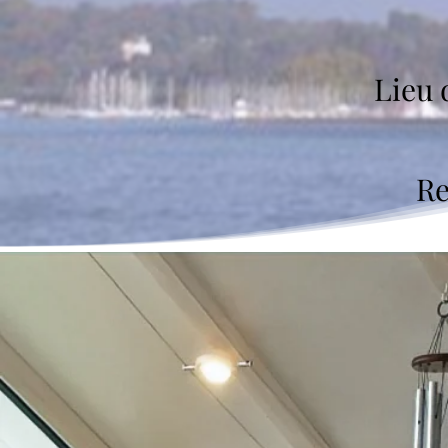
Lieu 
Re
Les nouveaux défis 
Les créateurs d'entreprise
do
différencier de la concurren
innovants et de qualité supé