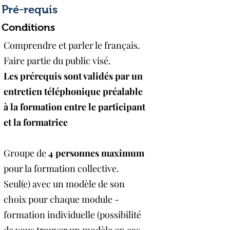
en fonction de votre degré de 
Pré-requis
de notre partenaire, l’AGEFIPH 
Conditions
rsonnes en situation de handicap) .

aïde, qui prendre directement 
Comprendre et parler le français.
ne compétente de notre service 
Faire partie du public visé.​
Les prérequis sont validés par un
80 97 31 07

entretien téléphonique préalable
férent déterminera les conditions 
à la formation entre le participant
tation des moyens de la prestation 
et la formatrice
u la pré-sence de supports 
nt vous orienter vers un partenaire 
Groupe de
4 personnes maximum
 formation compatible avec la 
pour la formation collective.
Seul(e) avec un modèle de son
choix pour chaque module -
formation individuelle (possibilité