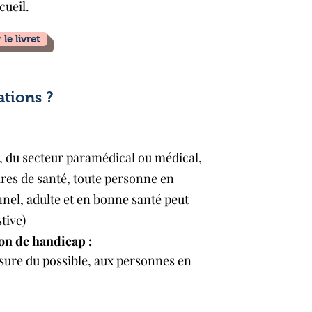
cueil.
le livret
Nos certifications
ations ?
, du secteur paramédical ou médical,
res de santé, toute personne en
nel, adulte et en bonne santé peut
tive)
ion de handicap :
sure du possible, aux personnes en 
ar cas. Un diagnostic de faisabilité 