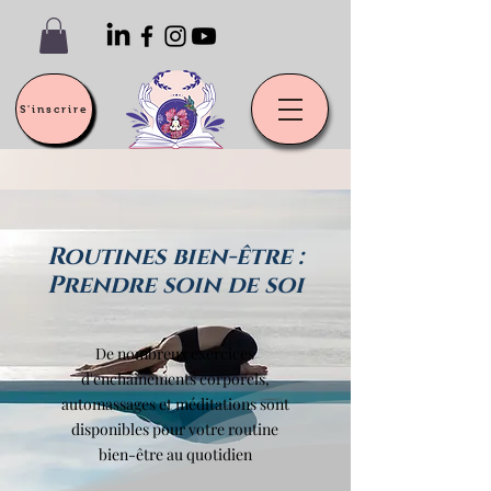
S'inscrire
Routines bien-être :
Prendre soin de soi
De nombreux exercices
d'enchainements corporels,
automassages et méditations
sont
disponibles pour votre routine
bien-être au quotidien