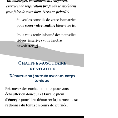
Automassages, enchainements corporels
,
exercices de
respiration profonde
se succèdent
pour faire de votre
bien-être une priorité.
Suivez les
conseils de votre formatrice
pour
créer votre routine
bien-être
ici
Pour vous tenir informé des nouvelles
vidéos, inscrivez vous à notre
newsletter
ici
Chauffe musculaire
et vitalité
Démarrer sa journée avec un corps
tonique
Retrouvez des enchainements pour vous
échauffer
en douceur et
faire le plein
d'énergie
pour bien démarrer la journée ou
se
redonner du tonus
en cours de journée.