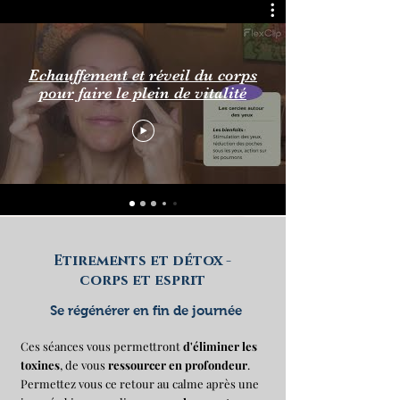
Echauffement et réveil du corps
pour faire le plein de vitalité
Etirements et détox -
corps et esprit
Se régénérer en fin de journée
Ces séances vous permettront
d'éliminer les
toxines
, de vous
ressourcer en profondeur
.
Permettez vous ce retour au calme après une