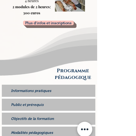
4 heures
2 modules de 2 heures:
300 euros
Plus d'infos et inscriptions
Programme
pédagogique
Informations pratiques
Public et prérequis
Objectifs de la formation
Modalités pédagogiques