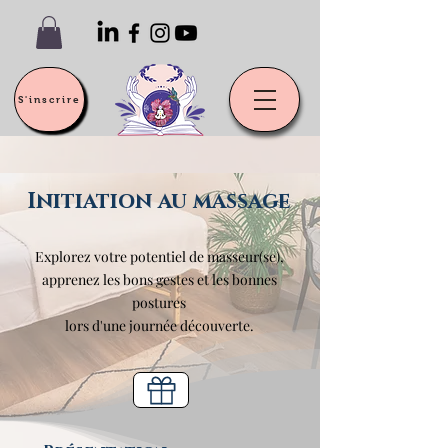
S'inscrire
Initiation au massage
Explorez votre potentiel de masseur(se),
apprenez les bons gestes et les bonnes
postures
lors d'une journée découverte.