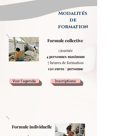
pour transmettre des gestes simples à vos 
proches...

Modalités
cette formation ludique est faite pour vous 
de
et  je me réjouis de vous la faire découvrir ! 

formation
Adélaïde
Formule collective
1 journée
4 personnes maximum
7 heures de formation
150 euros / personne
Voir l'agenda
Inscriptions
Formule individuelle