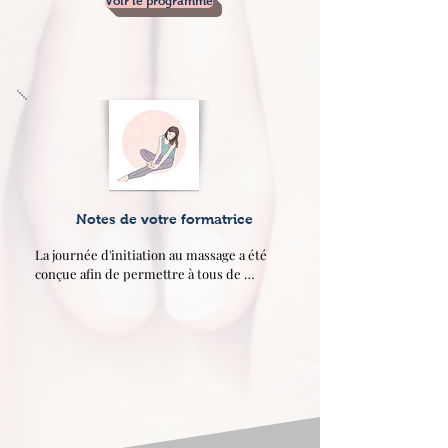
Voir le programme
Notes de votre formatrice
La journée d'initiation au massage a été 
conçue afin de permettre à tous de 
découvrir cet univers et d'apprendre les 
bases.

- Si vous êtes curieux (se) et voulez 
simplement avoir des notions pour votre 
approche personnelle

- Si vous êtes en reconversion 
professionnelle et voulez tester vos talents 
de masseur (se)

- Si vous souhaitez vous initier au massage 