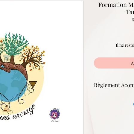
Formation Ma
Tar
S
Il ne rest
A
Règlement Acom
Le règlement corresp
formation.
Le solde de la format
défini ensemble à la 