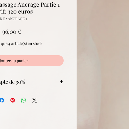
ssage Ancrage Partie 1
if: 320 euros
KU : ANCRAGE 1
Prix
96,00 €
e que 4 article(s) en stock
jouter au panier
pte de 30%
ond à l'accompte de 30% de la
ion sera réglé selon un échéancier
suite de votre inscription