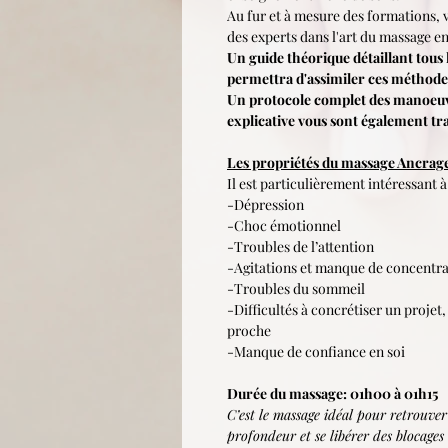
Au fur et à mesure des formations, 
des experts dans l'art du massage e
Un guide théorique détaillant tous 
permettra d'assimiler ces méthodes
Un protocole complet des manoeuv
explicative vous sont également tr
Les propriétés du massage Ancrag
Il est particulièrement intéressant à
-Dépression
-Choc émotionnel
-Troubles de l’attention
-Agitations et manque de concentra
-Troubles du sommeil
-Difficultés à concrétiser un projet, 
proche
-Manque de confiance en soi
Durée du massage: 01h00 à 01h15
C’est le massage idéal pour retrouver
profondeur et se libérer des blocages 