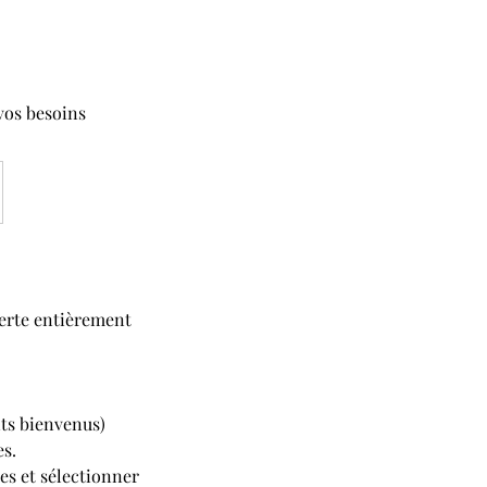
vos besoins
verte entièrement
ts bienvenus)
es.
es et sélectionner