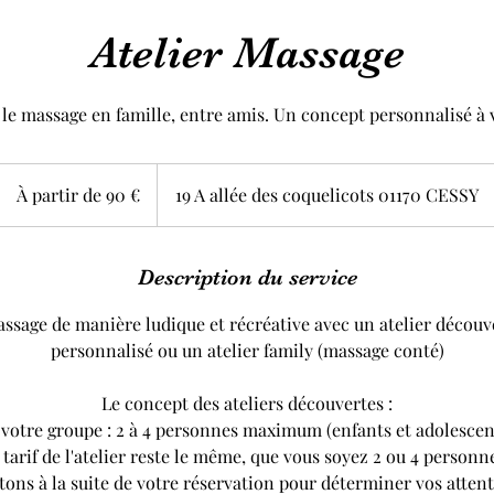
Atelier Massage
le massage en famille, entre amis. Un concept personnalisé à 
À
partir
À partir de 90 €
19 A allée des coquelicots 01170 CESSY
de
90
euros
Description du service
assage de manière ludique et récréative avec un atelier décou
personnalisé ou un atelier family (massage conté)
Le concept des ateliers découvertes :
 votre groupe : 2 à 4 personnes maximum (enfants et adolescen
 tarif de l'atelier reste le même, que vous soyez 2 ou 4 personn
ons à la suite de votre réservation pour déterminer vos attent