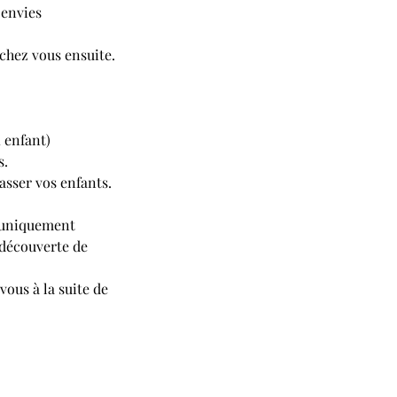
 envies
 chez vous ensuite.
 enfant)
s.
asser vos enfants.
é uniquement
 découverte de
ous à la suite de