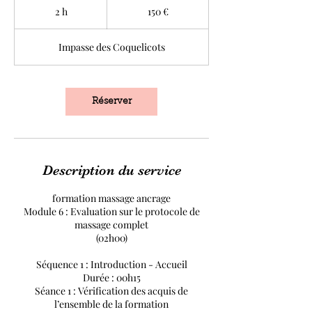
euros
2 h
2
150 €
h
Impasse des Coquelicots
Réserver
Description du service
formation massage ancrage
Module 6 : Evaluation sur le protocole de
massage complet
(02h00)
Séquence 1 : Introduction - Accueil
Durée : 00h15
Séance 1 : Vérification des acquis de
l’ensemble de la formation