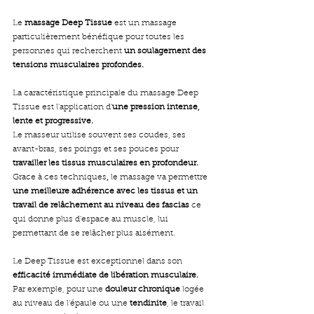
Le 
massage Deep Tissue
 est un massage 
particulièrement bénéfique pour toutes les 
personnes qui recherchent 
un soulagement des 
tensions musculaires profondes.
La caractéristique principale du massage Deep 
Tissue est l'application d'
une pression intense, 
lente et progressive.
Le masseur utilise souvent ses coudes, ses 
avant-bras, ses poings et ses pouces pour 
travailler les tissus musculaires en profondeur.
Grace à ces techniques
, 
le massage va permettre 
une meilleure adhérence avec les tissus et un 
travail de relâchement au niveau des fascias
 ce 
qui donne plus d'espace au muscle, lui 
permettant de se relâcher plus aisément.
Le Deep Tissue est exceptionnel dans son
efficacité immédiate de libération musculaire.
Par exemple, pour une 
douleur chronique
 logée 
au niveau de l'épaule ou une 
tendinite
, le travail 