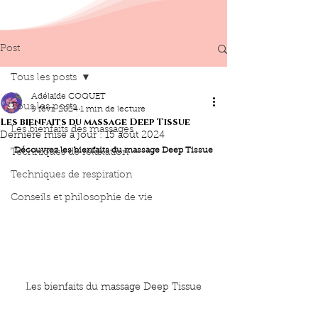
Post
Tous les posts
Adélaïde COQUET
Tous les posts
9 févr. 2024
1 min de lecture
Les bienfaits du massage Deep Tissue
Les bienfaits des massages
Dernière mise à jour :
15 août 2024
Découvrez les bienfaits du massage Deep Tissue
Techniques de relaxation
Techniques de respiration
Conseils et philosophie de vie
Les bienfaits du massage Deep Tissue